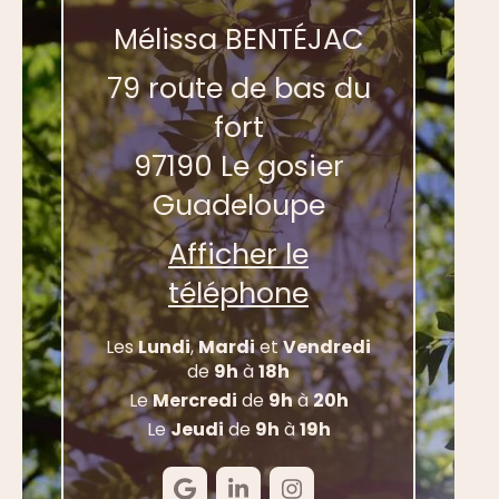
Mélissa BENTÉJAC
79 route de bas du
fort
97190
Le gosier
Guadeloupe
Afficher le
téléphone
Les
Lundi
,
Mardi
et
Vendredi
de
9h
à
18h
Le
Mercredi
de
9h
à
20h
Le
Jeudi
de
9h
à
19h