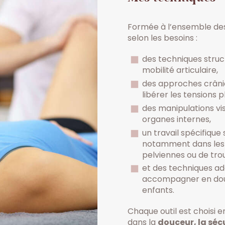
Mes techniques
Formée à l’ensemble des 
selon les besoins :
des techniques struct
mobilité articulaire,
des approches crâni
libérer les tensions pl
des manipulations vis
organes internes,
un travail spécifique
notamment dans les 
pelviennes ou de trou
et des techniques ad
accompagner en douc
enfants.
Chaque outil est choisi e
dans la
douceur, la séc