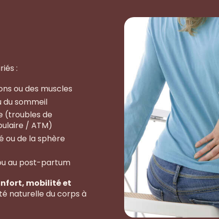
iés :
ions ou des muscles
ou du sommeil
e (troubles de
bulaire / ATM)
té ou de la sphère
e ou au post-partum
nfort, mobilité et
té naturelle du corps à