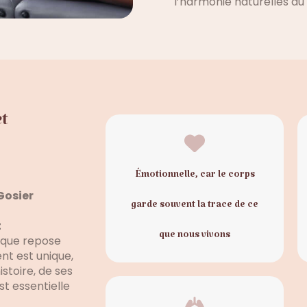
l’harmonie naturelles du
t
Émotionnelle, car le corps
Gosier
garde souvent la trace de ce
t
que nous vivons
ique repose
nt est unique,
stoire, de ses
t essentielle